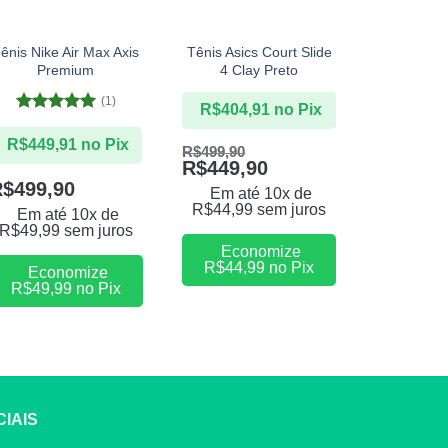
+
+
+
ênis Nike Air Max Axis
Tênis Asics Court Slide
Tênis 
Premium
4 Clay Preto
Resolution
C
(1)
R$
404,91
no Pix
Avaliação
5
R$
809,
de 5
R$
449,91
no Pix
R$
499,90
R$
449,90
R$
999,90
R$
899,
R$
499,90
Em até 10x de
R$
44,99
sem juros
Em at
Em até 10x de
R$
89,99
R$
49,99
sem juros
Economize
R$
44,99
no Pix
Eco
Economize
R$
89,
R$
49,99
no Pix
IAIS