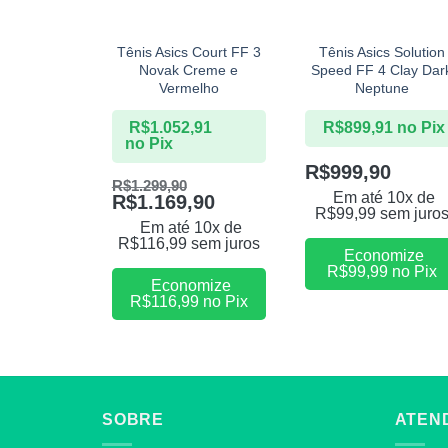
+
+
Tênis Asics Court FF 3
Tênis Asics Solution
Novak Creme e
Speed FF 4 Clay Dar
Vermelho
Neptune
R$
1.052,91
R$
899,91
no Pix
no Pix
R$
999,90
R$
1.299,90
Em até 10x de
R$
1.169,90
R$
99,99
sem juro
Em até 10x de
R$
116,99
sem juros
Economize
R$
99,99
no Pix
Economize
R$
116,99
no Pix
SOBRE
ATEN