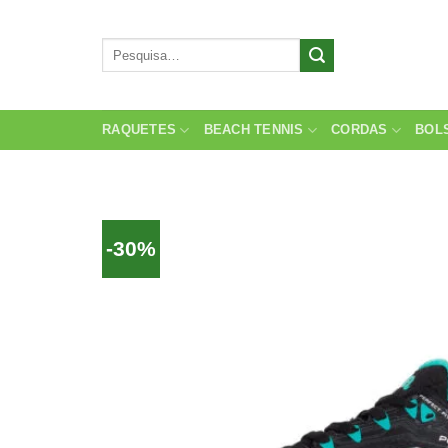
Skip
to
Pesquisar
content
por:
RAQUETES
BEACH TENNIS
CORDAS
BOL
-30%