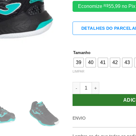
Economize
R$
55,99
no Pix
DETALHES DO PARCEL
Tamanho
39
40
41
42
43
LIMPAR
Tênis Joma Point Clay quanti
ADIC
ENVIO