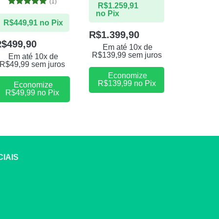
(1)
R$
1.259,91
Avaliação
5
no Pix
R$
809,
de 5
R$
449,91
no Pix
R$
1.399,90
R$
999,90
R$
899,
R$
499,90
Em até 10x de
R$
139,99
sem juros
Em at
Em até 10x de
R$
89,99
R$
49,99
sem juros
Economize
R$
139,99
no Pix
Eco
Economize
R$
89,
R$
49,99
no Pix
IAIS