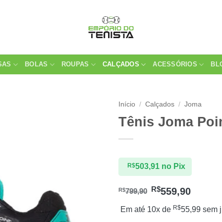
SAS
BOLAS
ROUPAS
CALÇADOS
ACESSÓRIOS
BL
Início
/
Calçados
/
Joma
Tênis Joma Poi
R$
503,91
no Pix
R$
559,90
R$
799,90
R$
Em até 10x de
55,99
sem j