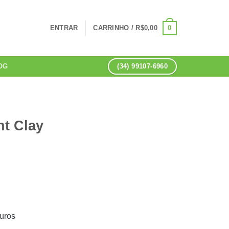
0
ENTRAR
CARRINHO /
R$
0,00
(34) 99107-6960
OG
nt Clay
uros