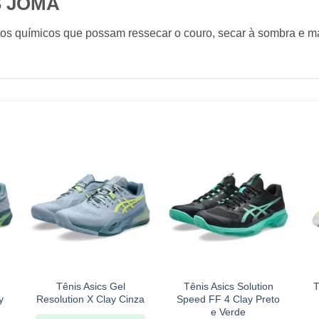
S JOMA
tos químicos que possam ressecar o couro, secar à sombra e ma
+
+
Tênis Asics Gel
Tênis Asics Solution
T
y
Resolution X Clay Cinza
Speed FF 4 Clay Preto
e Verde