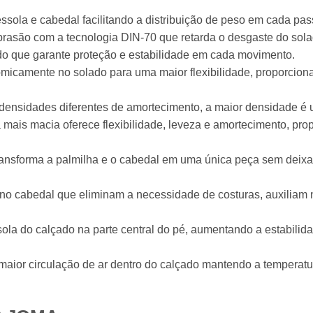
essola e cabedal facilitando a distribuição de peso em cada pa
à abrasão com a tecnologia DIN-70 que retarda o desgaste do sol
ado que garante proteção e estabilidade em cada movimento.
omicamente no solado para uma maior flexibilidade, proporcio
s densidades diferentes de amortecimento, a maior densidade
ais macia oferece flexibilidade, leveza e amortecimento, pro
ransforma a palmilha e o cabedal em uma única peça sem deixa
o cabedal que eliminam a necessidade de costuras, auxiliam 
sola do calçado na parte central do pé, aumentando a estabil
maior circulação de ar dentro do calçado mantendo a temperatu