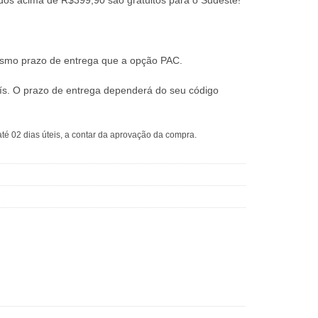
dos acima de R$399,90 são gratuitos para o Sudeste!
mesmo prazo de entrega que a opção PAC.
ís. O prazo de entrega dependerá do seu código
té 02 dias úteis, a contar da aprovação da compra.