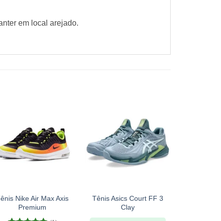
nter em local arejado.
-10%
+
+
+
ênis Nike Air Max Axis
Tênis Asics Court FF 3
Tênis 
Premium
Clay
Resolution
C