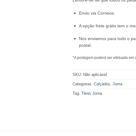
Lembre-se de que todos os pedi
Envio via Correios.
A opção frete grátis tem o 
Nós enviamos para todo o pa
postal.
*A postagem poderá ser efetuada em a
SKU:
Não aplicável
Categorias:
Calçados
,
Joma
Tag:
Tênis Joma