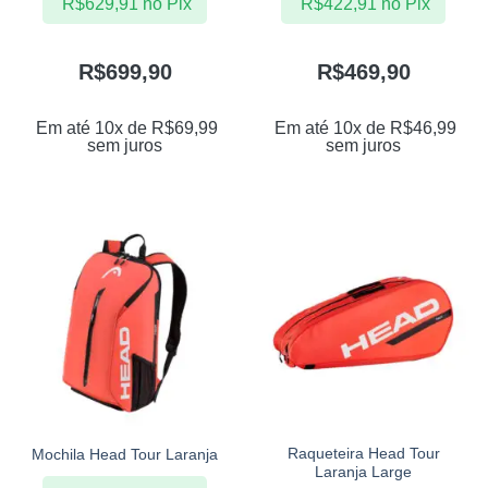
R$
629,91
no Pix
R$
422,91
no Pix
R$
699,90
R$
469,90
Em até 10x de
R$
69,99
Em até 10x de
R$
46,99
sem juros
sem juros
Raqueteira Head Tour
Mochila Head Tour Laranja
Laranja Large