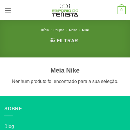
Skip
0
to
content
Início
/
Roupas
/
Meias
/
Nike
FILTRAR
Meia Nike
Nenhum produto foi encontrado para a sua seleção.
SOBRE
Blog