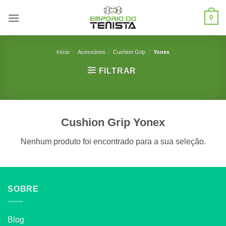
Skip
0
to
content
Início
/
Acessórios
/
Cushion Grip
/
Yonex
FILTRAR
Cushion Grip Yonex
Nenhum produto foi encontrado para a sua seleção.
SOBRE
Blog