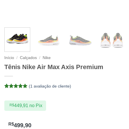
Início
/
Calçados
/
Nike
Tênis Nike Air Max Axis Premium
(
1
avaliação de cliente)
Avaliado
1
como
5
de
5, com
R$
449,91
no Pix
baseado em
avaliação
de cliente
R$
499,90