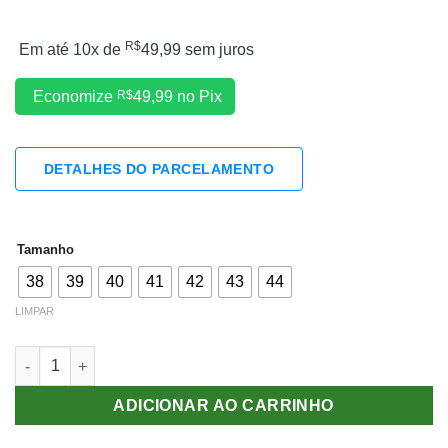
R$
Em até 10x de
49,99
sem juros
Economize
R$
49,99
no Pix
DETALHES DO PARCELAMENTO
Tamanho
38
39
40
41
42
43
44
LIMPAR
Tênis Nike Air Max Axis Premium quantidade
ADICIONAR AO CARRINHO