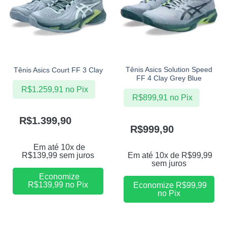
Tênis Asics Solution Speed
Tênis Asics Court FF 3 Clay
FF 4 Clay Grey Blue
R$
1.259,91
no Pix
R$
899,91
no Pix
R$
1.399,90
R$
999,90
Em até 10x de
R$
139,99
sem juros
Em até 10x de
R$
99,99
sem juros
Economize
R$
139,99
no Pix
Economize
R$
99,99
no Pix