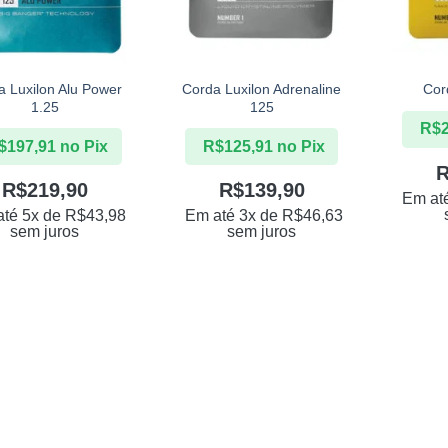
+
+
a Luxilon Alu Power
Corda Luxilon Adrenaline
Cor
1.25
125
R$
$
197,91
no Pix
R$
125,91
no Pix
R$
219,90
R$
139,90
Em at
até 5x de
R$
43,98
Em até 3x de
R$
46,63
sem juros
sem juros