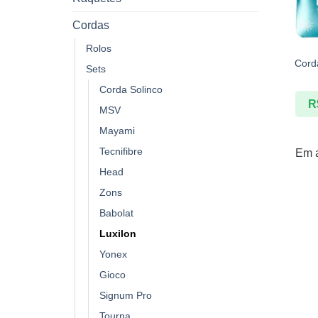
Cordas
+
Rolos
Cord
Sets
Corda Solinco
R
MSV
Mayami
Tecnifibre
Em 
Head
Zons
Babolat
Luxilon
Yonex
Gioco
Signum Pro
Tourna