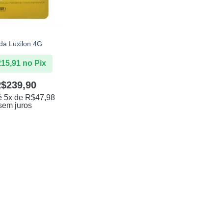
da Luxilon 4G
215,91
no Pix
R$
239,90
é 5x de
R$
47,98
sem juros