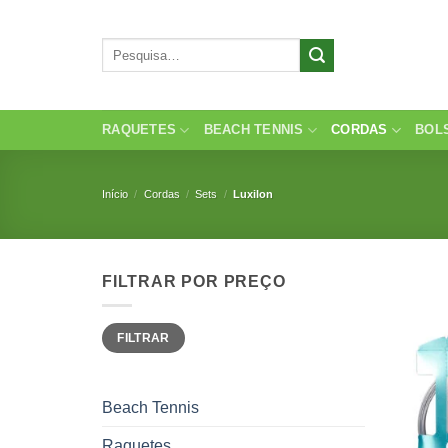
Skip
to
Pesquisar
content
por:
RAQUETES
BEACH TENNIS
CORDAS
BOL
Início
/
Cordas
/
Sets
/
Luxilon
FILTRAR POR PREÇO
Preço
Preço
FILTRAR
mínimo
máximo
Beach Tennis
Raquetes