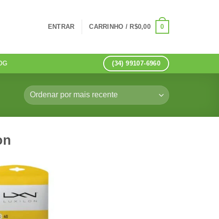
0
ENTRAR
CARRINHO /
R$
0,00
(34) 99107-6960
OG
on