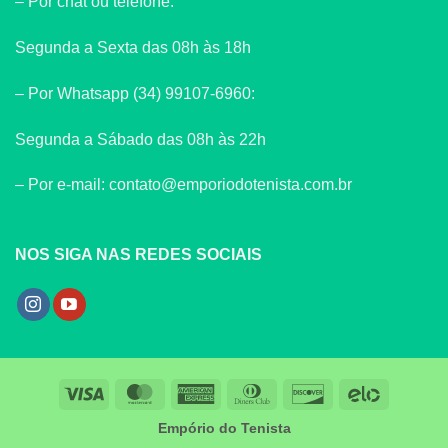
– Por chat ou telefone:
Segunda a Sexta das 08h às 18h
– Por Whatsapp (34) 99107-6960:
Segunda a Sábado das 08h às 22h
– Por e-mail: contato@emporiodotenista.com.br
NOS SIGA NAS REDES SOCIAIS
Visa
MasterCard
American
Dinners
Discover
Elo
Express
Club
Empório do Tenista