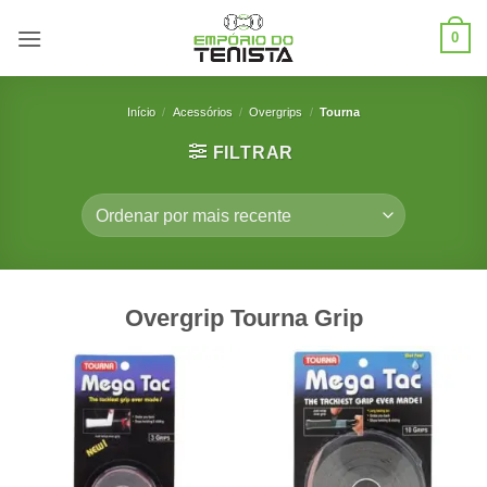
Skip
0
to
content
Início
/
Acessórios
/
Overgrips
/
Tourna
FILTRAR
Overgrip Tourna Grip