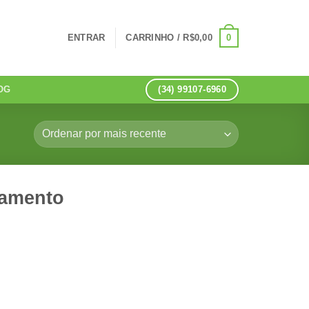
0
ENTRAR
CARRINHO /
R$
0,00
(34) 99107-6960
OG
eamento