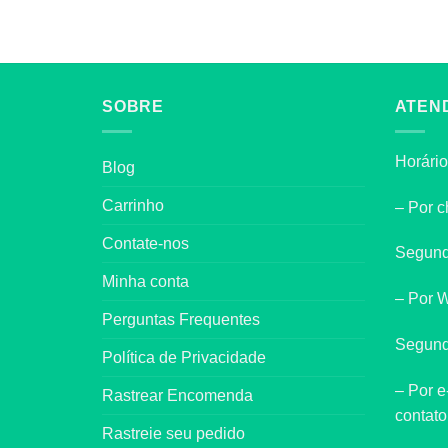
SOBRE
ATEN
Horário
Blog
Carrinho
– Por c
Contate-nos
Segund
Minha conta
– Por 
Perguntas Frequentes
Segund
Política de Privacidade
– Por e
Rastrear Encomenda
contat
Rastreie seu pedido