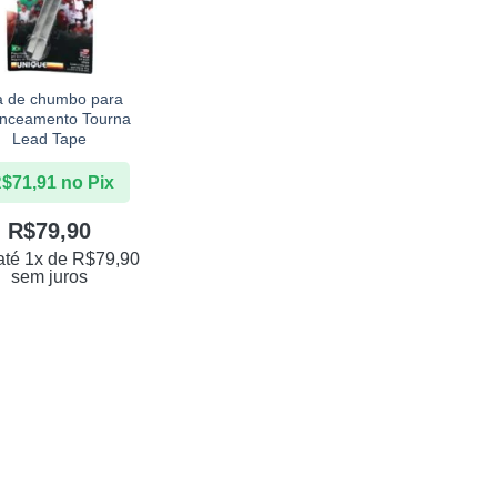
a de chumbo para
anceamento Tourna
Lead Tape
R$
71,91
no Pix
R$
79,90
até 1x de
R$
79,90
sem juros