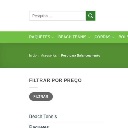
Skip
to
Pesquisar
content
por:
RAQUETES
BEACH TENNIS
CORDAS
BOL
Início
/
Acessórios
/
Peso para Balanceamento
FILTRAR POR PREÇO
Preço
Preço
FILTRAR
mínimo
máximo
Beach Tennis
Raquetes