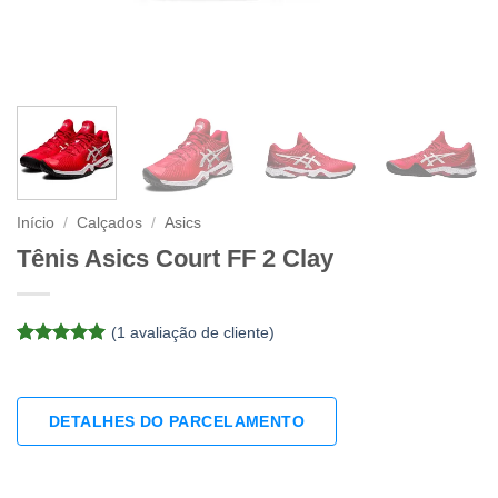
Início
/
Calçados
/
Asics
Tênis Asics Court FF 2 Clay
(
1
avaliação de cliente)
Avaliado
1
como
5
de
5, com
baseado em
DETALHES DO PARCELAMENTO
avaliação
de cliente