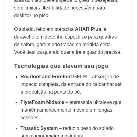
área do mediopé e impede torções indesejadas,
sem limitar a flexibilidade necessária para
deslizar no piso.
O solado, feito em borracha
AHAR Plus
, é
durável e tem desenho específico para quadras
de saibro, garantindo tração na medida certa.
Você desliza quando quer e freia quando precisa.
Tecnologias que elevam seu jogo
Rearfoot and Forefoot GEL®
– absorção de
impacto completa, da entrada do calcanhar até
a propulsão na ponta do pé.
FlyteFoam Midsole
– entressola ultraleve que
mantém amortecimento mesmo em longas
sessões.
Trusstic System
– reduz o peso do solado
sem comprometer a estrutura.