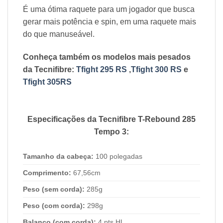
É uma ótima raquete para um jogador que busca
gerar mais potência e spin, em uma raquete mais
do que manuseável.
Conheça também os modelos mais pesados
da Tecnifibre:
Tfight 295 RS
,
Tfight 300 RS
e
Tfight 305RS
Especificações da Tecnifibre T-Rebound 285
Tempo 3:
Tamanho da cabeça:
100 polegadas
Comprimento:
67,56cm
Peso (sem corda):
285g
Peso (com corda):
298g
Balanço (com corda):
4 pts HL