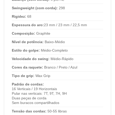
Swingweight (com corda):
298
Rigidez:
68
Espessura do aro:
23 mm / 23 mm / 22,5 mm
Composição:
Graphite
Nível de potência:
Baixo-Médio
Estilo do golpe:
Médio-Completo
Velocidade do swing:
Médio-Rápido
Cores da raquete:
Branco / Preto / Azul
Tipo de grip:
Wax Grip
Padrão de cordas:
16 Verticais / 19 Horizontais
Pular nas verticais: 7T, 9T, 7H, 9H
Duas peças de corda
Sem buracos compartilhados
Tensão das cordas:
50-55 libras