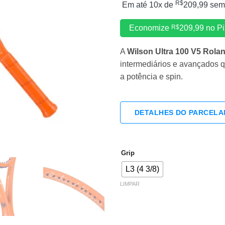
R$
Em até 10x de
209,99
sem 
Economize
R$
209,99
no Pi
A
Wilson Ultra 100 V5 Rola
intermediários e avançados 
a potência e spin.
DETALHES DO PARCEL
Grip
L3 (4 3/8)
LIMPAR