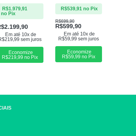
Lim
R$
1.979,91
R$
539,91
no Pix
no Pix
R$
1.79
no Pix
R$
699,90
R$
599,90
R$
2.199,90
R$
1.99
Em até 10x de
Em até 10x de
R$
59,99
sem juros
R$
219,99
sem juros
Em at
R$
199,9
Economize
Economize
R$
59,99
no Pix
R$
219,99
no Pix
Eco
R$
199,
IAIS