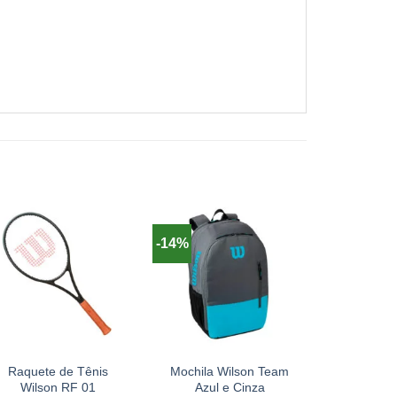
-14%
+
+
+
Raquete de Tênis
Mochila Wilson Team
Raquete
Wilson RF 01
Azul e Cinza
Dunlop CX