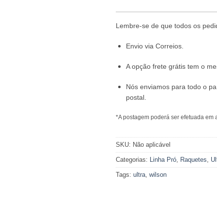
Lembre-se de que todos os pedi
Envio via Correios.
A opção frete grátis tem o 
Nós enviamos para todo o pa
postal.
*A postagem poderá ser efetuada em a
SKU:
Não aplicável
Categorias:
Linha Pró
,
Raquetes
,
Ul
Tags:
ultra
,
wilson