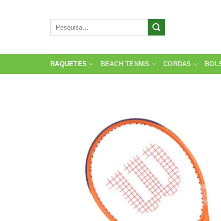
Skip
to
Pesquisar
content
por:
RAQUETES
BEACH TENNIS
CORDAS
BOL