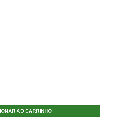
 100 v5 Roland Garros quantidade
IONAR AO CARRINHO