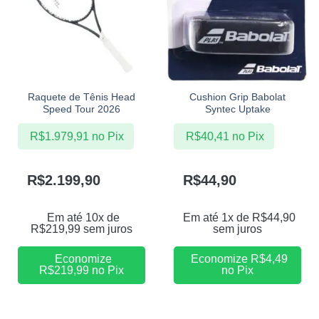
Raquete de Tênis Head
Cushion Grip Babolat
Speed Tour 2026
Syntec Uptake
R$
1.979,91
no Pix
R$
40,41
no Pix
R$
2.199,90
R$
44,90
Em até 10x de
Em até 1x de
R$
44,90
R$
219,99
sem juros
sem juros
Economize
Economize
R$
4,49
R$
219,99
no Pix
no Pix