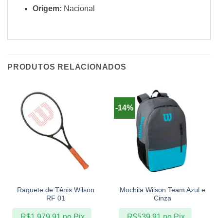
Origem:
Nacional
PRODUTOS RELACIONADOS
-14%
Raquete de Tênis Wilson
Mochila Wilson Team Azul e
RF 01
Cinza
R$
1.979,91
no Pix
R$
539,91
no Pix