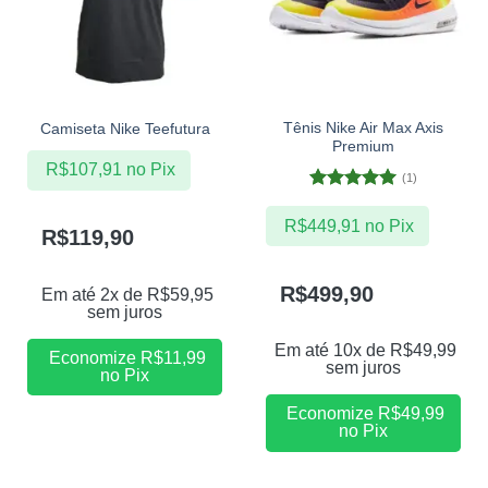
Tênis Nike Air Max Axis
Camiseta Nike Teefutura
Premium
R$
107,91
no Pix
(1)
Avaliação
5
de 5
R$
449,91
no Pix
R$
119,90
R$
499,90
Em até 2x de
R$
59,95
sem juros
Em até 10x de
R$
49,99
Economize
R$
11,99
sem juros
no Pix
Economize
R$
49,99
no Pix