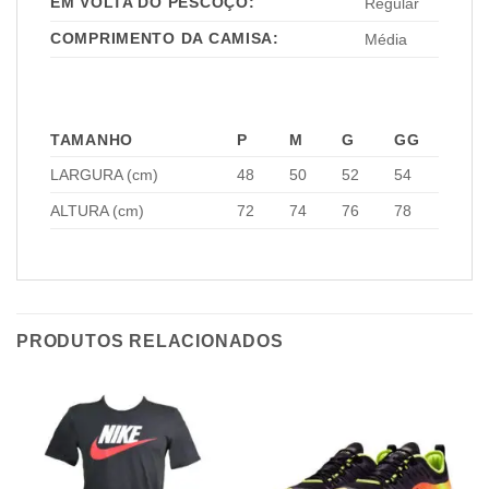
EM VOLTA DO PESCOÇO:
Regular
COMPRIMENTO DA CAMISA:
Média
TAMANHO
P
M
G
GG
LARGURA (cm)
48
50
52
54
ALTURA (cm)
72
74
76
78
PRODUTOS RELACIONADOS