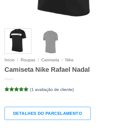
Início
/
Roupas
/
Camiseta
/
Nike
Camiseta Nike Rafael Nadal
(
1
avaliação de cliente)
Avaliado
1
como
5
de
5, com
baseado em
DETALHES DO PARCELAMENTO
avaliação
de cliente