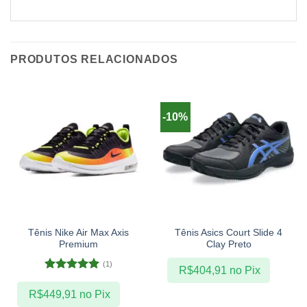
PRODUTOS RELACIONADOS
-10%
Tênis Nike Air Max Axis
Tênis Asics Court Slide 4
Premium
Clay Preto
(1)
R$
404,91
no Pix
Avaliação
5
de 5
R$
449,91
no Pix