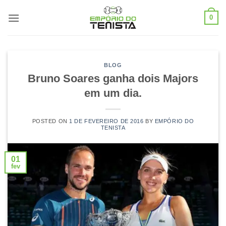
Skip
0
to
content
BLOG
Bruno Soares ganha dois Majors
em um dia.
POSTED ON
1 DE FEVEREIRO DE 2016
BY
EMPÓRIO DO
TENISTA
01
fev