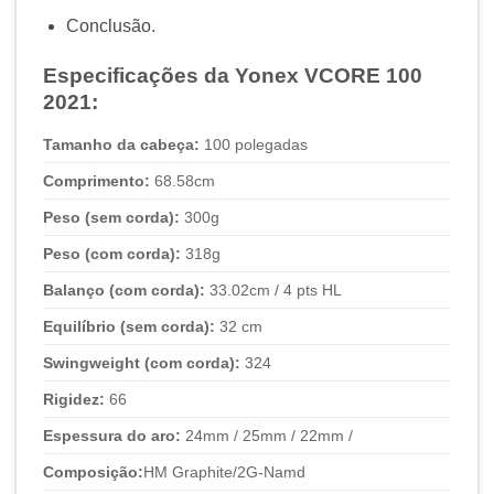
Conclusão.
Especificações da Yonex VCORE 100
2021:
Tamanho da cabeça:
100 polegadas
Comprimento:
68.58cm
Peso (sem corda):
300g
Peso (com corda):
318g
Balanço (com corda):
33.02cm / 4 pts HL
Equilíbrio (sem corda):
32 cm
Swingweight (com corda):
324
Rigidez:
66
Espessura do aro:
24mm / 25mm / 22mm /
Composição:
HM Graphite/2G-Namd