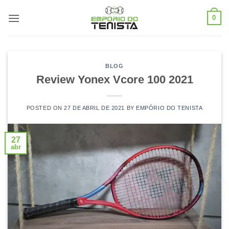
Skip
0
to
content
BLOG
Review Yonex Vcore 100 2021
POSTED ON
27 DE ABRIL DE 2021
BY
EMPÓRIO DO TENISTA
27
abr