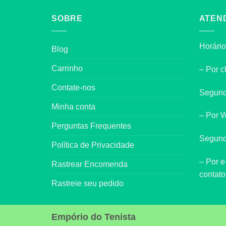
SOBRE
ATEN
Horário
Blog
Carrinho
– Por c
Contate-nos
Segund
Minha conta
– Por 
Perguntas Frequentes
Segund
Política de Privacidade
– Por e
Rastrear Encomenda
contat
Rastreie seu pedido
Empório do Tenista