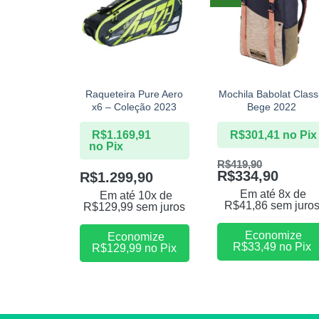
+
+
Raqueteira Pure Aero
Mochila Babolat Class
x6 – Coleção 2023
Bege 2022
R$
1.169,91
R$
301,41
no Pix
no Pix
R$
419,90
R$
334,90
R$
1.299,90
Em até 8x de
Em até 10x de
R$
41,86
sem juro
R$
129,99
sem juros
Economize
Economize
R$
33,49
no Pix
R$
129,99
no Pix