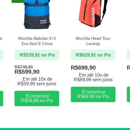
+
+
ic
Mochila Babolat 3+3
Mochila Head Tour
Evo Azul E Cinza
Laranja
R$
539,91
no Pix
R$
629,91
no Pix
R$
699,90
R$
749,90
R$
599,90
Em até 10x de
Em até 10x de
R$
69,99
sem juros
s
R$
59,99
sem juros
Economize
Economize
R$
69,99
no Pix
R$
59,99
no Pix