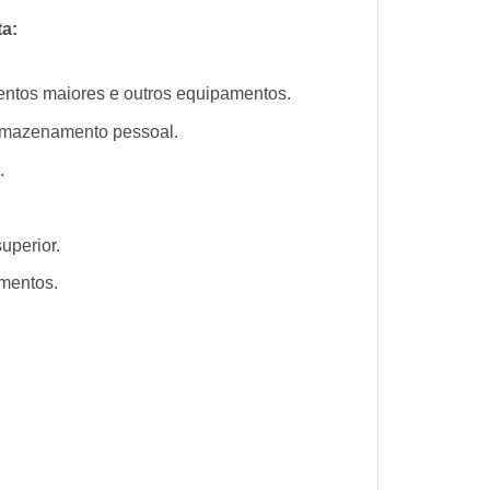
ta:
entos maiores e outros equipamentos.
armazenamento pessoal.
.
uperior.
amentos.