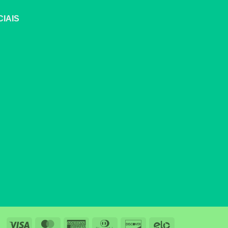
IAIS
Visa
MasterCard
American
Dinners
Discover
Elo