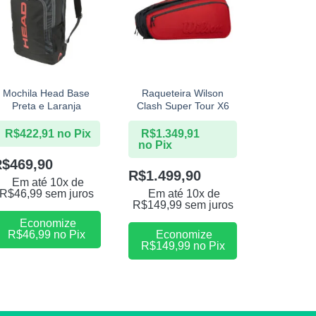
+
+
+
Mochila Head Base
Raqueteira Wilson
Mochila W
Preta e Laranja
Clash Super Tour X6
v9 Su
R$
422,91
no Pix
R$
1.349,91
R$
1.12
no Pix
no Pix
R$
469,90
R$
1.499,90
R$
1.24
Em até 10x de
R$
46,99
sem juros
Em até 10x de
Em at
R$
149,99
sem juros
R$
124,9
Economize
R$
46,99
no Pix
Economize
Eco
R$
149,99
no Pix
R$
124,