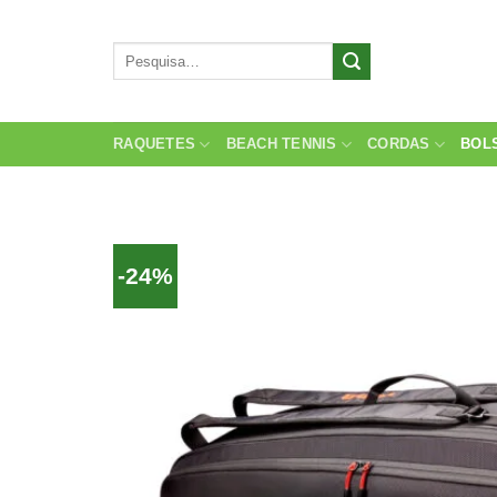
Skip
to
Pesquisar
content
por:
RAQUETES
BEACH TENNIS
CORDAS
BOL
-24%