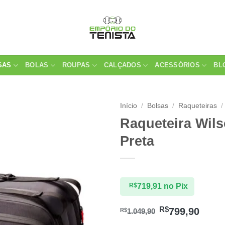
SAS
BOLAS
ROUPAS
CALÇADOS
ACESSÓRIOS
BL
Início
/
Bolsas
/
Raqueteiras
/
Raqueteira Wils
Preta
R$
719,91
no Pix
R$
799,90
R$
1.049,90