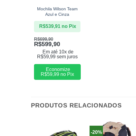
Mochila Wilson Team
Azul e Cinza
R$
539,91
no Pix
R$
699,90
R$
599,90
Em até 10x de
R$
59,99
sem juros
Economize
R$
59,99
no Pix
PRODUTOS RELACIONADOS
-20%