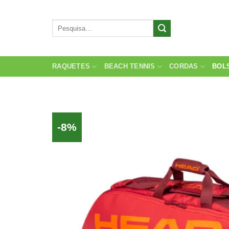
Skip
to
Pesquisar
content
por:
RAQUETES
BEACH TENNIS
CORDAS
BOL
-8%