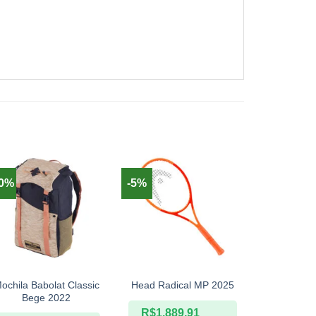
20%
-5%
+
+
+
ochila Babolat Classic
Cushi
Head Radical MP 2025
Bege 2022
Hydrosor
R$
1.889,91