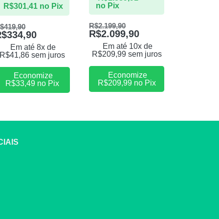
no Pix
R$
301,41
no Pix
R$
53,9
R$
2.199,90
R$
59,9
$
419,90
R$
2.099,90
R$
334,90
Em at
Em até 10x de
Em até 8x de
R$
59,90
R$
209,99
sem juros
R$
41,86
sem juros
Eco
Economize
Economize
R$
5,9
R$
209,99
no Pix
R$
33,49
no Pix
IAIS