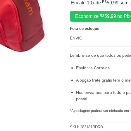
R$
Em até 10x de
59,99
sem j
Economize
R$
59,99
no Pix
Fora de estoque
ENVIO
Lembre-se de que todos os pedi
Envio via Correios.
A opção frete grátis tem o 
Nós enviamos para todo o pa
postal.
*A postagem poderá ser efetuada em a
SKU:
283181RDRD