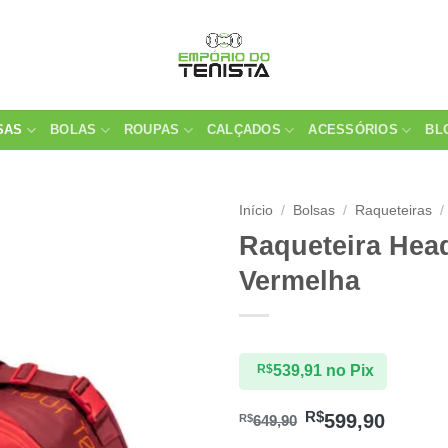
SAS
BOLAS
ROUPAS
CALÇADOS
ACESSÓRIOS
BL
Início
/
Bolsas
/
Raqueteiras
/
Raqueteira Hea
Vermelha
R$
539,91
no Pix
R$
599,90
R$
649,90