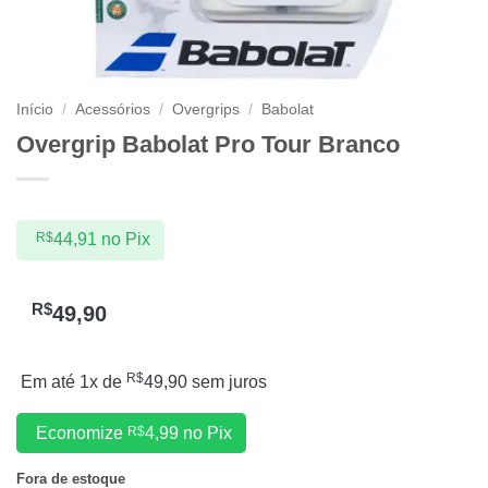
Início
/
Acessórios
/
Overgrips
/
Babolat
Overgrip Babolat Pro Tour Branco
R$
44,91
no Pix
R$
49,90
R$
Em até 1x de
49,90
sem juros
Economize
R$
4,99
no Pix
Fora de estoque