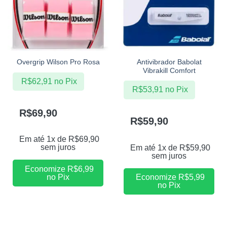
Antivibrador Babolat
Overgrip Wilson Pro Rosa
Vibrakill Comfort
R$
62,91
no Pix
R$
53,91
no Pix
R$
69,90
R$
59,90
Em até 1x de
R$
69,90
sem juros
Em até 1x de
R$
59,90
sem juros
Economize
R$
6,99
no Pix
Economize
R$
5,99
no Pix