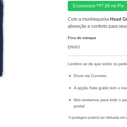
Economize
R$
7,99
no Pix
Com a munhequeira
Head Gr
absorção e conforto para se
Fora de estoque
ENVIO
Lembre-se de que todos os pedi
Envio via Correios.
A opção frete grátis tem o 
Nós enviamos para todo o pa
postal.
*A postagem poderá ser efetuada em a