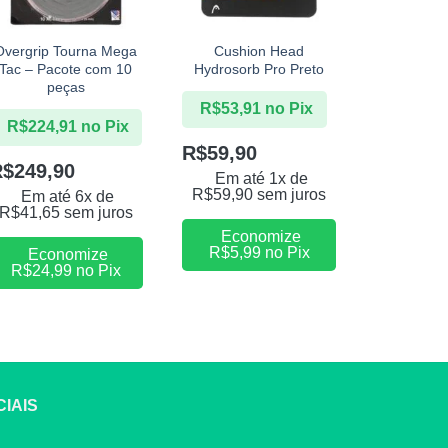
+
+
+
Overgrip Tourna Mega
Cushion Head
Antivibra
Tac – Pacote com 10
Hydrosorb Pro Preto
Custom D
peças
Am
R$
53,91
no Pix
R$
224,91
no Pix
R$
71,9
R$
59,90
R$
249,90
R$
79,9
Em até 1x de
R$
59,90
sem juros
Em até 6x de
Em at
R$
41,65
sem juros
R$
79,90
Economize
R$
5,99
no Pix
Economize
Eco
R$
24,99
no Pix
R$
7,9
IAIS