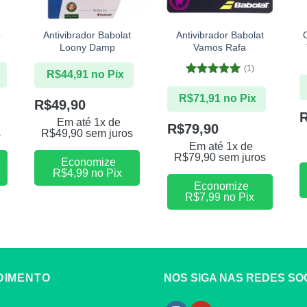
+
+
o
Antivibrador Babolat
Antivibrador Babolat
Loony Damp
Vamos Rafa
(1)
R$
44,91
no Pix
Avaliação
5
de 5
R$
71,91
no Pix
R$
49,90
Em até 1x de
R$
79,90
s
R$
49,90
sem juros
Em até 1x de
R$
79,90
sem juros
Economize
R$
4,99
no Pix
Economize
R$
7,99
no Pix
DIMENTO
NOS SIGA NAS REDES SOC