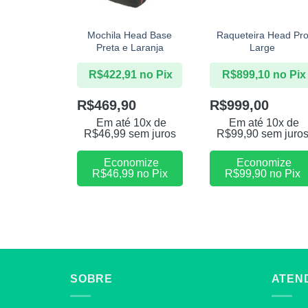
+
+
Mochila Head Base
Raqueteira Head Pr
Preta e Laranja
Large
R$
422,91
no Pix
R$
899,10
no Pix
R$
469,90
R$
999,00
Em até 10x de
Em até 10x de
R$
46,99
sem juros
R$
99,90
sem juro
Economize
Economize
R$
46,99
no Pix
R$
99,90
no Pix
SOBRE
ATEN