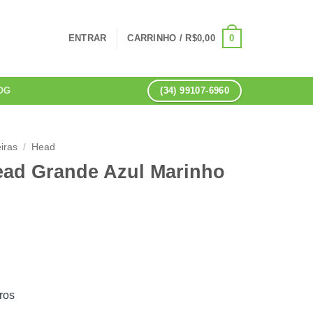
0
ENTRAR
CARRINHO /
R$
0,00
(34) 99107-6960
OG
iras
/
Head
ad Grande Azul Marinho
ros