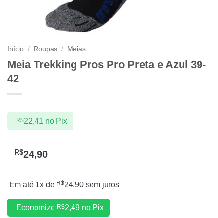
Início
/
Roupas
/
Meias
Meia Trekking Pros Pro Preta e Azul 39-
42
R$
22,41
no Pix
R$
24,90
R$
Em até 1x de
24,90
sem juros
Economize
R$
2,49
no Pix