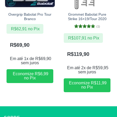
Overgrip Babolat Pro Tour
Grommet Babolat Pure
Branco
Strike 16×19/Tour 2020
(1)
R$
62,91
no Pix
Avaliação
5
de 5
R$
107,91
no Pix
R$
69,90
R$
119,90
Em até 1x de
R$
69,90
sem juros
Em até 2x de
R$
59,95
sem juros
Economize
R$
6,99
no Pix
Economize
R$
11,99
no Pix