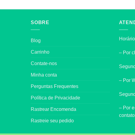
SOBRE
ATEN
Horário
Blog
Carrinho
– Por c
Contate-nos
Segund
Minha conta
– Por 
Perguntas Frequentes
Segund
Política de Privacidade
– Por e
Rastrear Encomenda
contat
Rastreie seu pedido