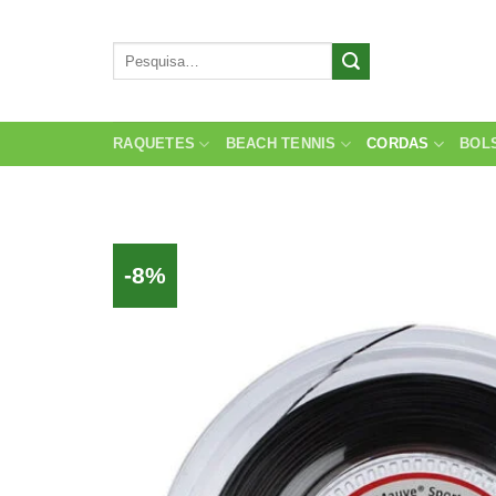
Skip
to
Pesquisar
content
por:
RAQUETES
BEACH TENNIS
CORDAS
BOL
-8%