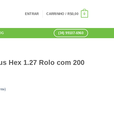
0
ENTRAR
CARRINHO /
R$
0,00
(34) 99107-6960
OG
s Hex 1.27 Rolo com 200
nte)