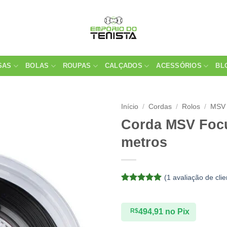
SAS
BOLAS
ROUPAS
CALÇADOS
ACESSÓRIOS
BL
Início
/
Cordas
/
Rolos
/
MSV
Corda MSV Focu
metros
(
1
avaliação de clie
Avaliado
1
como
5
de
5, com
R$
494,91
no Pix
baseado em
avaliação