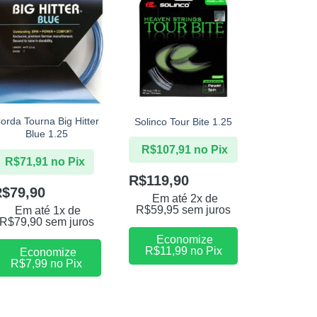
+
+
+
orda Tourna Big Hitter
Corda L
Solinco Tour Bite 1.25
Blue 1.25
Powe
R$
107,91
no Pix
R$
71,91
no Pix
R$
197,
R$
119,90
R$
79,90
R$
219,
Em até 2x de
R$
59,95
sem juros
Em até 1x de
Em at
R$
79,90
sem juros
R$
43,98
Economize
R$
11,99
no Pix
Economize
Eco
R$
7,99
no Pix
R$
21,