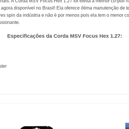
onais. A Corda MSV Focus Hex 1.27 foi eleita a melhor co-poli 
 agora disponível no Brasil! Ela oferece ótima manutenção de t
s spin da indústria e não é por menos pois ela tem o menor coef
ssionante.
Especificações da Corda MSV Focus Hex 1.27:
ter