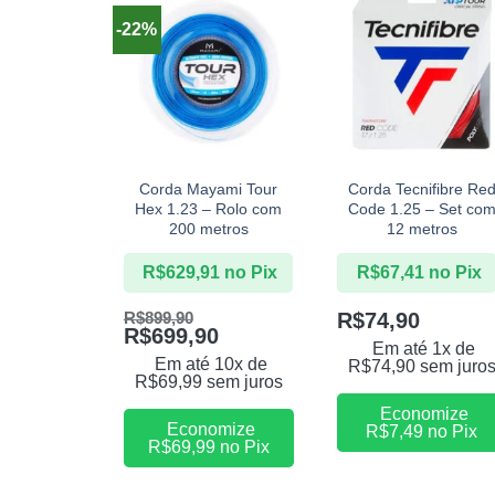
-22%
+
+
Corda Mayami Tour
Corda Tecnifibre Re
Hex 1.23 – Rolo com
Code 1.25 – Set co
200 metros
12 metros
R$
629,91
no Pix
R$
67,41
no Pix
R$
74,90
R$
899,90
R$
699,90
Em até 1x de
Em até 10x de
R$
74,90
sem juro
R$
69,99
sem juros
Economize
Economize
R$
7,49
no Pix
R$
69,99
no Pix