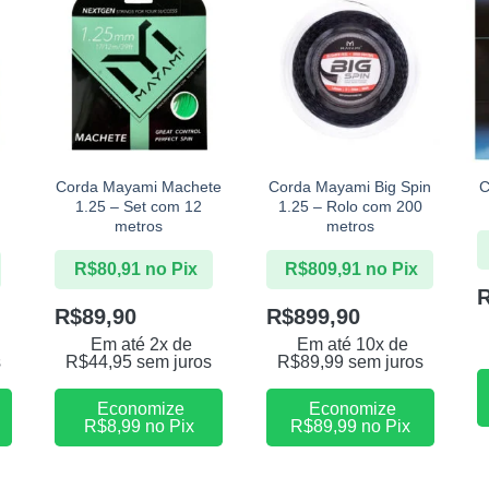
+
+
d
Corda Mayami Machete
Corda Mayami Big Spin
C
m
1.25 – Set com 12
1.25 – Rolo com 200
metros
metros
R$
80,91
no Pix
R$
809,91
no Pix
R$
89,90
R$
899,90
Em até 2x de
Em até 10x de
s
R$
44,95
sem juros
R$
89,99
sem juros
Economize
Economize
R$
8,99
no Pix
R$
89,99
no Pix