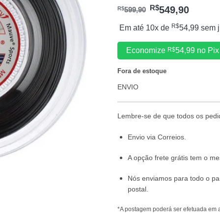
de cliente
R$
549,90
R$
599,90
R$
Em até 10x de
54,99
sem j
Economize
R$
54,99
no Pix
Fora de estoque
ENVIO
Lembre-se de que todos os pedi
Envio via Correios.
A opção frete grátis tem o 
Nós enviamos para todo o pa
postal.
*A postagem poderá ser efetuada em a