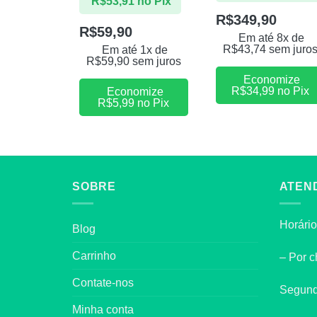
R$
53,91
no Pix
R$
349,90
R$
59,90
Em até 8x de
R$
43,74
sem juro
Em até 1x de
R$
59,90
sem juros
Economize
R$
34,99
no Pix
Economize
R$
5,99
no Pix
SOBRE
ATEN
Horário
Blog
Carrinho
– Por c
Contate-nos
Segund
Minha conta