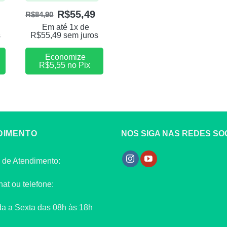
R$
55,49
R$
84,90
Em até 1x de
s
R$
55,49
sem juros
Economize
R$
5,55
no Pix
DIMENTO
NOS SIGA NAS REDES SOC
 de Atendimento:
hat ou telefone:
a a Sexta das 08h às 18h