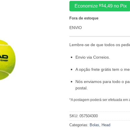
Economize
R$
4,49
no Pix
Fora de estoque
ENVIO
Lembre-se de que todos os pedi
Envio via Correios.
A opção frete grátis tem o 
Nós enviamos para todo o pa
postal.
*A postagem poderá ser efetuada em a
SKU:
057504300
Categorias:
Bolas
,
Head