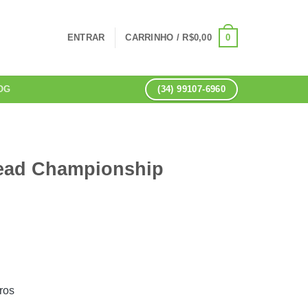
0
ENTRAR
CARRINHO /
R$
0,00
(34) 99107-6960
OG
Head Championship
ros