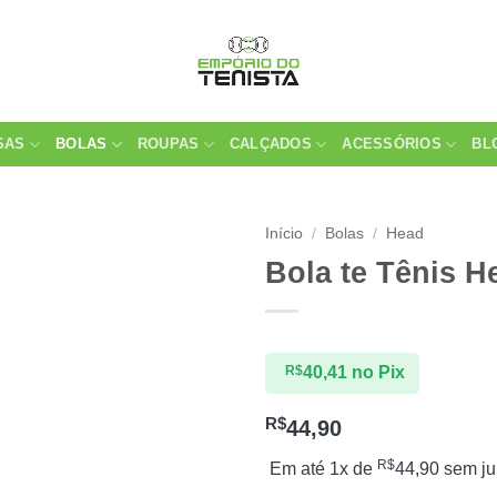
SAS
BOLAS
ROUPAS
CALÇADOS
ACESSÓRIOS
BL
Início
/
Bolas
/
Head
Bola te Tênis 
R$
40,41
no Pix
R$
44,90
R$
Em até 1x de
44,90
sem ju